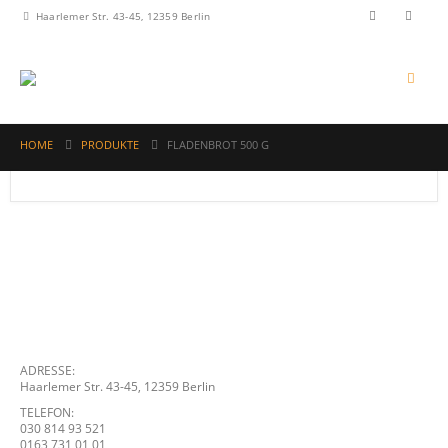
Haarlemer Str. 43-45, 12359 Berlin
HOME
PRODUKTE
FLADENBROT 500 G
ADRESSE:
Haarlemer Str. 43-45, 12359 Berlin
TELEFON:
030 814 93 521
0163 731 01 01